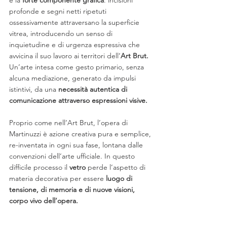
è la 
forte componente grafica
: incisioni 
profonde e segni netti ripetuti 
ossessivamente attraversano la superficie 
vitrea, introducendo un senso di 
inquietudine e di urgenza espressiva che 
avvicina il suo lavoro ai territori dell’
Art Brut.
Un’arte intesa come gesto primario, senza 
alcuna mediazione, generato da impulsi 
istintivi, da una 
necessità autentica di 
comunicazione attraverso espressioni visive.
Proprio come nell’Art Brut, l’opera di 
Martinuzzi è azione creativa pura e semplice, 
re-inventata in ogni sua fase, lontana dalle 
convenzioni dell’arte ufficiale. In questo 
difficile processo il
 vetro 
perde l’aspetto di 
materia decorativa per essere 
luogo di 
tensione, di memoria e di nuove visioni, 
corpo vivo dell’opera.