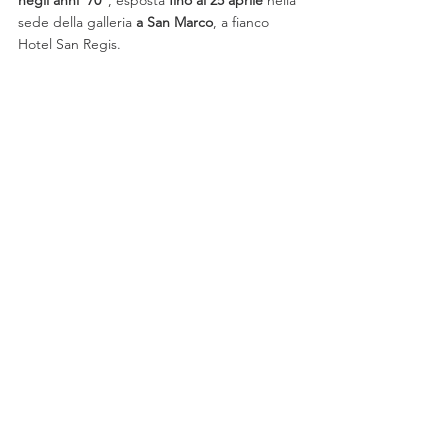
negli anni ’70"
, esposta 
fino al 25 aprile
 nella 
sede della galleria 
a San Marco
, a fianco 
Hotel San Regis. 