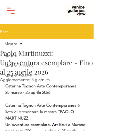
Post
Mostre
Paolo Martinuzzi:
Mostre
Un'avventura esemplare - Fino
Mostre in corso
al 25 aprile 2026
Mostre Passate
Aggiornamento:
3 giorni fa
Caterina Tognon Arte Contemporanea
28 marzo - 25 aprile 2026
Caterina Tognon Arte Contemporanea
 è 
lieta di presentare la mostra 
"PAOLO 
MARTINUZZI.
Un’avventura esemplare.
Art
 Brut a Murano 