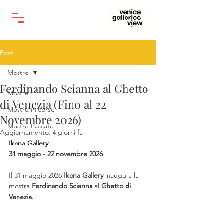
Post
Mostre
Ferdinando Scianna al Ghetto
Mostre
di Venezia (Fino al 22
Mostre in corso
Novembre 2026)
Mostre Passate
Aggiornamento:
4 giorni fa
Ikona Gallery
31 maggio - 22 novembre 2026
Il 31 maggio 2026 
Ikona Gallery
 inaugura la 
mostra 
Ferdinando Scianna
 al 
Ghetto di 
Venezia.