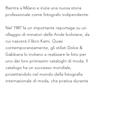
Rientra a Milano e inizia una nuova storia 
professionale come fotografo indipendente.
Nel 1987 fa un importante reportage su un 
villaggio di minatori delle Ande boliviane, da 
cui nascerà il libro Kami. Quasi 
contemporaneamente, gli stilisti Dolce & 
Gabbana lo invitano a realizzare le foto per 
uno dei loro primissimi cataloghi di moda. Il 
catalogo ha un successo mondiale, 
proiettandolo nel mondo della fotografia 
internazionale di moda, che pratica durante 
otto anni per le più prestigiose riviste e 
marchi del settore, finché non decide di 
smettere per dedicarsi alla realizzazione di 
reportage vari, di mostre e soprattutto di 
libri personali.
Nel 1989 realizza Le forme del Caos, una 
mostra antologica accompagnata da un 