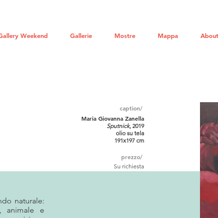
Gallery Weekend
Gallerie
Mostre
Mappa
About
caption/
Maria Giovanna Zanella
Sputnick
, 2019
olio su tela
191x197 cm
prezzo/
Su richiesta
ndo naturale:
co, animale e