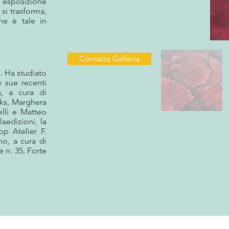
esposizione
si trasforma,
he è tale in
Contatta Galleria
. Ha studiato
e sue recenti
a, a cura di
ks, Marghera
elli e Matteo
laedizioni, la
p Atelier F.
no, a cura di
 n. 35, Forte