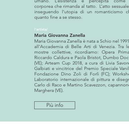
umano. L’esistenza è percepita come 
corporea che rimanda al tatto. L’atto sessuale 
inseguendo l’utopia di un romanticismo c
quanto fine a se stesso.
l'artista/
Maria Giovanna Zanella
Maria Giovanna Zanella è nata a Schio nel 1991
all'Accademia di Belle Arti di Venezia. Tra l
mostre collettive, ricordiamo: Opera Prim
Riccardo Caldura e Paola Bristot, Dumbo Doc
(VE); Arteam Cup 2018, a cura di Livia Savor
Galbiati e vincitrice del Premio Speciale Vanil
Fondazione Dino Zoli di Forlì (FC); Worksho
Laboratorio internazionale di pittura e diseg
Carlo di Raco e Martino Scavezzon, capannone
Marghera (VE).
Più info