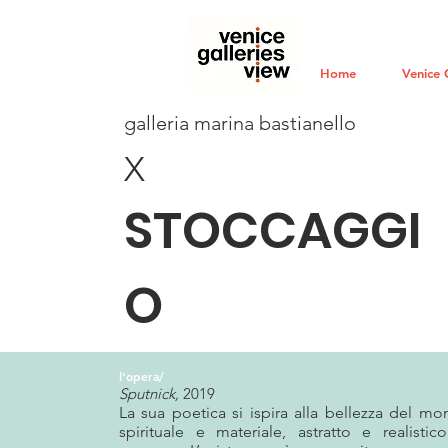
Home
Venice 
galleria marina bastianello
X
STOCCAGGI
O
l'opera/
Sputnick,
2019
La sua poetica si ispira alla bellezza del mo
spirituale e materiale, astratto e realisti