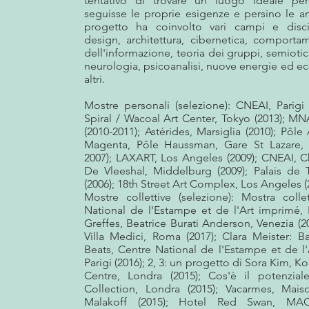
tentativo di trovare un luogo ideale per
seguisse le proprie esigenze e persino le ant
progetto ha coinvolto vari campi e disc
design, architettura, cibernetica, comporta
dell'informazione, teoria dei gruppi, semiotic
neurologia, psicoanalisi, nuove energie ed eco
altri.
Mostre personali (selezione): CNEAI, Parigi 
Spiral / Wacoal Art Center, Tokyo (2013); M
(2010-2011); Astérides, Marsiglia (2010); Pôle
Magenta, Pôle Haussman, Gare St Lazare, P
2007); LAXART, Los Angeles (2009); CNEAI, C
De Vleeshal, Middelburg (2009); Palais de T
(2006); 18th Street Art Complex, Los Angeles (
Mostre collettive (selezione): Mostra colle
National de l'Estampe et de l'Art imprimé, P
Greffes, Beatrice Burati Anderson, Venezia (20
Villa Medici, Roma (2017); Clara Meister: B
Beats, Centre National de l'Estampe et de l
Parigi (2016); 2, 3: un progetto di Sora Kim, K
Centre, Londra (2015); Cos'è il potenzia
Collection, Londra (2015); Vacarmes, Mais
Malakoff (2015); Hotel Red Swan, MA