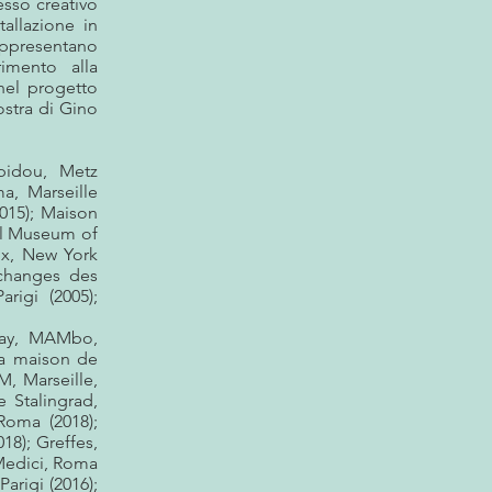
esso creativo
tallazione in
appresentano
rimento alla
nel progetto
ostra di Gino
pidou, Metz
ma, Marseille
(2015); Maison
nal Museum of
ox, New York
’échanges des
arigi (2005);
play, MAMbo,
La maison de
M, Marseille,
e Stalingrad,
oma (2018);
18); Greffes,
 Medici, Roma
arigi (2016);