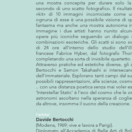
una mostra concepita per durare solo la 
secondo di uno scatto fotografico. Il risultat
«kit» di 10 immagini incorniciate come 
ognuna di esse è una possibile visione di q
fantasma ma anche una mostra autonoma in
immagine i due artisti hanno riunito alcun
opere più iconiche seguendo un dialogo m
combinazioni esoteriche. Gli scatti si sono svo
di 24 ore all'interno dello studio dell’ill
francese Fabrice Hyber, dal fotografo Thom
completando una sorta di invisibile quartetto.
Attraverso pratiche ed estetiche diverse, gli a
Bertocchi e Samon Takahashi si interseca
dell'immateriale. Esplorano tanti campi dal s
possibili rappresentazioni, alle scienze, cos
.. con una distanza poetica senza mai voler es
‘Interstellar Static’ è l'eco del cosmo che le 
astronomi ascoltano nella speranza di cogli
da altrove, insomma il suono della creazione.
.
l'artista/
Davide Bertocchi
(Modena, 1969; vive e lavora a Parigi).
Diplomato all’Accademia di Belle Arti di Bo