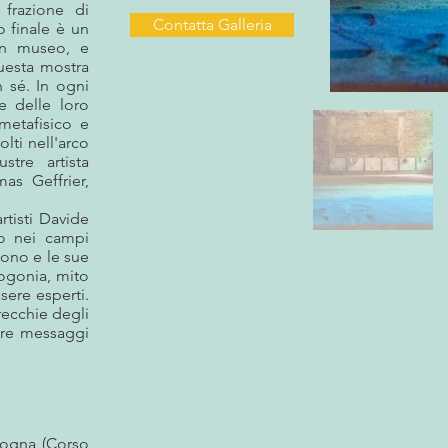
frazione di
Contatta Galleria
o finale è un
un museo, e
uesta mostra
 sé. In ogni
e delle loro
etafisico e
lti nell'arco
ustre artista
as Geffrier,
rtisti Davide
no nei campi
uono e le sue
mogonia, mito
sere esperti.
orecchie degli
ere messaggi
logna (Corso