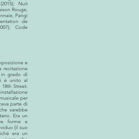
(2015); Nuit
Maison Rouge,
nnaie, Parigi
tentation de
2007); Code
mposizione e
 recitazione
o in grado di
i è unito al
 18th Street.
installazione
 musicale per
ceva parte di
 che sarebbe
tario. Era un
ove forme e
ividuo (il suo
iché era un