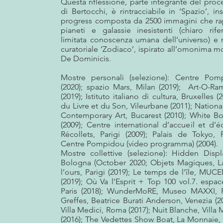
Questa riflessione, parte integrante del proc
di Bertocchi, è rintracciabile in ‘Spazio’, ins
progress composta da 2500 immagini che r
pianeti e galassie inesistenti (chiaro rife
limitata conoscenza umana dell’universo) e 
curatoriale ‘Zodiaco’, ispirato all’omonima m
De Dominicis.
Mostre personali (selezione): Centre Pom
(2020); spazio Mars, Milan (2019); Art-O-Ra
(2019); Istituto italiano di cultura, Bruxelles 
du Livre et du Son, Vileurbane (2011); Natio
Contemporary Art, Bucarest (2010); White B
(2009); Centre international d’accueil et d
Récollets, Parigi (2009); Palais de Tokyo, P
Centre Pompidou (video programma) (2004).
Mostre collettive (selezione): Hidden Dis
Bologna (October 2020; Objets Magiques, 
l’ours, Parigi (2019); Le temps de l’île, MUCE
(2019); Où Va l’Esprit + Top 100 vol.7. espac
Paris (2018); WunderMoRE, Museo MAXXI, R
Greffes, Beatrice Burati Anderson, Venezia (20
Villa Medici, Roma (2017); Nuit Blanche, Villa
(2016); The Vedettes Show Boat, La Monnaie, P