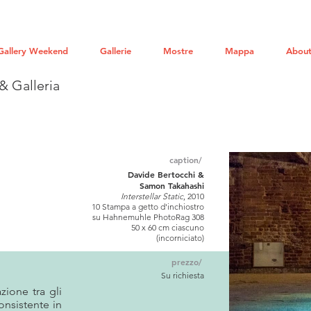
Gallery Weekend
Gallerie
Mostre
Mappa
About
& Galleria
caption/
Davide Bertocchi &
Samon Takahashi
Interstellar Static
, 2010
10 Stampa a getto d'inchiostro
su Hahnemuhle PhotoRag 308
50 x 60 cm ciascuno
(incorniciato)
prezzo/
Su richiesta
azione tra gli
onsistente in