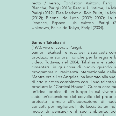
recto / verso, Fondation Vuitton, Parigi 
Blanche, Parigi (2013); Retour à l'intime, La 
Parigi (2012); Flea Market di Rob Pruitt, La Mo
(2012); Biennal de Lyon (2009; 2007); La 
l'espace, Espace Luis Vuitton, Parigi (
Unknown, Palais de Tokyo, Parigi (2004).
Samon Takahashi
(1970; vive e lavora a Parigi).
Samon Takahashi è noto per la sua vasta co
produzione sonora, nonché per la regia e la
video. Tuttavia, nel 2004, Takahashi è stat
cimentarsi in qualcosa di nuovo quando s
programma di residenza internazionale della
Mentre era a Los Angeles, ha lavorato alla sua 
di arte plastica combinata con il suo talento
produrre la "Cortical House". Questa casa fa
un'idea utopica di un luogo in cui vivere
stato un'estensione del cervello del proprie
pretesto formale all'elaborazione di nu
concetti per migliorare l'interfaccia tra un ind
modo di pensare) e il suo ambiente, po