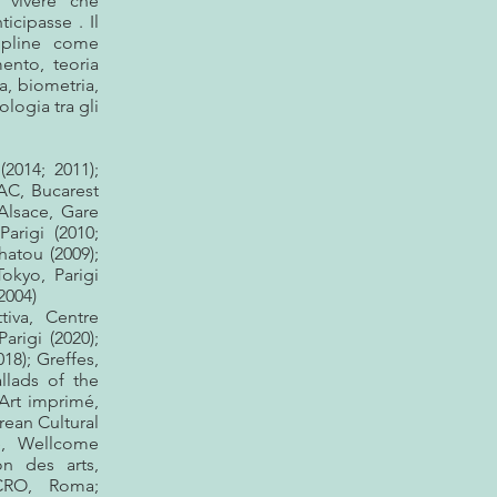
 vivere che
icipasse . Il
ipline come
mento, teoria
a, biometria,
logia tra gli
(2014; 2011);
NAC, Bucarest
 Alsace, Gare
arigi (2010;
hatou (2009);
okyo, Parigi
2004)
ttiva, Centre
arigi (2020);
18); Greffes,
allads of the
'Art imprimé,
orean Cultural
le, Wellcome
on des arts,
CRO, Roma;