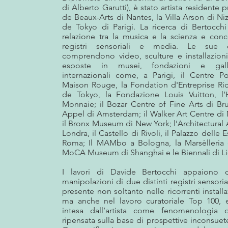
di Alberto Garutti), è stato artista residente 
de Beaux-Arts di Nantes, la Villa Arson di Nizz
de Tokyo di Parigi. La ricerca di Bertocchi
relazione tra la musica e la scienza e conc
registri sensoriali e media. Le sue 
comprendono video, sculture e installazioni
esposte in musei, fondazioni e galle
internazionali come, a Parigi, il Centre 
Maison Rouge, la Fondation d'Entreprise Rica
de Tokyo, la Fondazione Louis Vuitton, l
Monnaie; il Bozar Centre of Fine Arts di Bru
Appel di Amsterdam; il Walker Art Centre di
il Bronx Museum di New York; l’Architectural 
Londra, il Castello di Rivoli, il Palazzo delle 
Roma; Il MAMbo a Bologna, la Marsèlleria d
MoCA Museum di Shanghai e le Biennali di Li
I lavori di Davide Bertocchi appaiono 
manipolazioni di due distinti registri sensoria
presente non soltanto nelle ricorrenti install
ma anche nel lavoro curatoriale Top 100, e
intesa dall’artista come fenomenologia d
ripensata sulla base di prospettive inconsuete