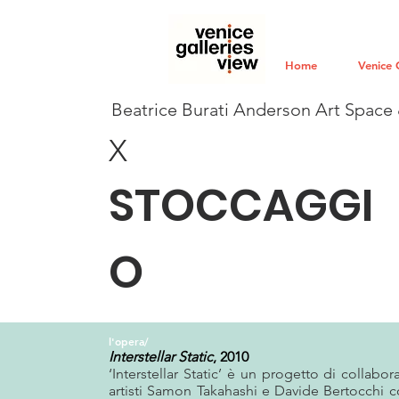
Home
Venice 
Beatrice Burati Anderson Art Space 
X
STOCCAGGI
O
l'opera/
Interstellar Static
, 2010
‘Interstellar Static’ è un progetto di collabor
artisti Samon Takahashi e Davide Bertocchi c