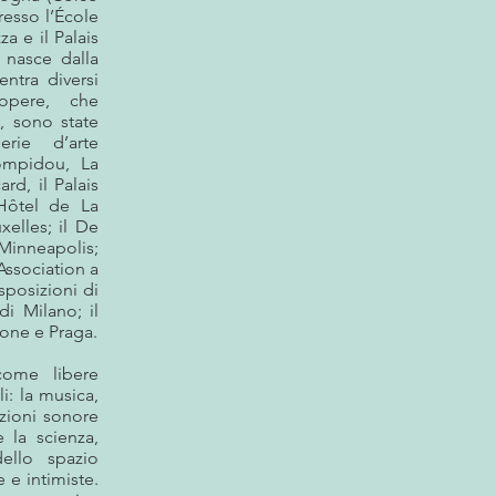
presso l’École
a e il Palais
 nasce dalla
entra diversi
opere, che
, sono state
rie d’arte
Pompidou, La
rd, il Palais
’Hôtel de La
xelles; il De
 Minneapolis;
Association a
Esposizioni di
i Milano; il
one e Praga.
come libere
li: la musica,
azioni sonore
 la scienza,
ello spazio
 e intimiste.